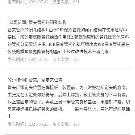
发布时间：2021-07-12 点击次数：631
[
公司新闻
]
管夹管托的闭孔结构
管夹管托的闭孔结构1.由于PIR保冷管托的闭孔结构在使用过程中
要比一般的聚氨酯管托绝热作用好2.聚氨酯原料的管托比其他原料
的管托分量要轻许多3.PIR保冷管托的抗压强度大PIR保冷管托是在
传统的模塑聚氨酯管托的基础上经过改进技术革新而来
发布时间：2021-07-26 点击次数：398
[
公司新闻
]
管夹厂家定夹位置
管夹厂家定夹位置在焊接板上装置前，为非常好地断定夹的方向，
主张先在固定处做好符号，后焊上焊接，嵌上管夹身的下半有些，
放上需固定的管子。再放上另一半管夹身和盖板，用螺钉拧紧。切
忌直接焊接已装好管夹的底板。 装地导轨上，导轨可焊在基础
上
发布时间：2021-06-28 点击次数：486