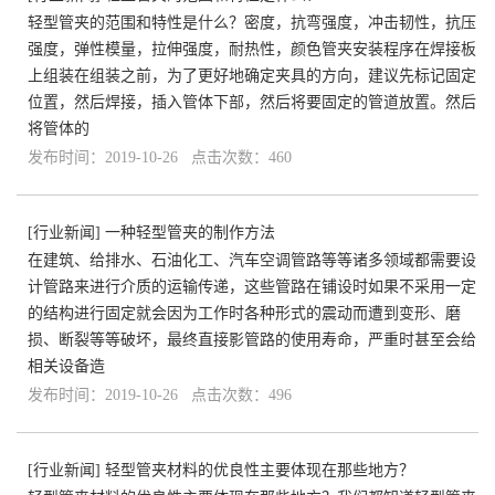
轻型管夹的范围和特性是什么？密度，抗弯强度，冲击韧性，抗压
强度，弹性模量，拉伸强度，耐热性，颜色管夹安装程序在焊接板
上组装在组装之前，为了更好地确定夹具的方向，建议先标记固定
位置，然后焊接，插入管体下部，然后将要固定的管道放置。然后
将管体的
发布时间：2019-10-26 点击次数：460
[
行业新闻
]
一种轻型管夹的制作方法
在建筑、给排水、石油化工、汽车空调管路等等诸多领域都需要设
计管路来进行介质的运输传递，这些管路在铺设时如果不采用一定
的结构进行固定就会因为工作时各种形式的震动而遭到变形、磨
损、断裂等等破坏，最终直接影管路的使用寿命，严重时甚至会给
相关设备造
发布时间：2019-10-26 点击次数：496
[
行业新闻
]
轻型管夹材料的优良性主要体现在那些地方？