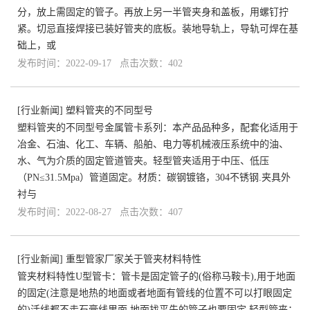
分，放上需固定的管子。再放上另一半管夹身和盖板，用螺钉拧
紧。切忌直接焊接已装好管夹的底板。装地导轨上，导轨可焊在基
础上，或
发布时间：2022-09-17 点击次数：402
[
行业新闻
]
塑料管夹的不同型号
塑料管夹的不同型号金属管卡系列：本产品品种多，配套化适用于
冶金、石油、化工、车辆、船舶、电力等机械液压系统中的油、
水、气为介质的固定管道管夹。轻型管夹适用于中压、低压
（PN≤31.5Mpa）管道固定。材质：碳钢镀铬，304不锈钢.夹具外
衬与
发布时间：2022-08-27 点击次数：407
[
行业新闻
]
重型管家厂家关于管夹材料特性
管夹材料特性U型管卡：管卡是固定管子的(俗称马鞍卡),用于地面
的固定(注意是地热的地面或者地面有管线的位置不可以打眼固定
的)活线都不走石膏线里面.地面找平先的管子也要固定.轻型管夹：