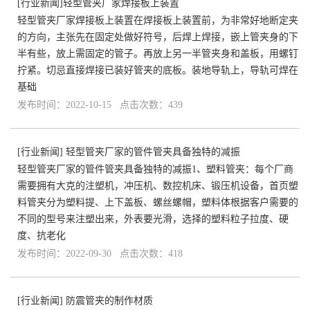
[
行业新闻
]
​轻型管夹厂家焊接板上装置
轻型管夹厂家焊接板上装置在焊接板上装置前，为非常好地断定夹
的方向，主张先在固定处做好符号，后焊上焊接，嵌上管夹身的下
半有些，放上需固定的管子。再放上另一半管夹身和盖板，用螺钉
拧紧。切忌直接焊接已装好管夹的底板。装地导轨上，导轨可焊在
基础
发布时间：2022-10-15 点击次数：439
[
行业新闻
]
轻型管夹厂家的管件管夹具备独特的减振
轻型管夹厂家的管件管夹具备独特的减振1、塑料管夹：每个厂商
需要拥有大克的注塑机，冲压机、数控机床、锻压机设备，首页塑
料管夹分为塑料提、上下盖板、螺丝螺帽，塑料体根据客户需要的
不同的型号来注塑出来，外表要光滑，选择的塑料粒子拉度、硬
度、抗老化
发布时间：2022-09-30 点击次数：418
[
行业新闻
]
防震管夹的制作材质