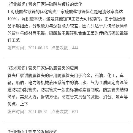
[
行业新闻
]
管夹厂家讲硫酸盐镀锌的优化
1.对硫酸盐镀锌的优化管夹厂家硫酸盐镀锌优点是电流效率高达
100%，沉积速率快，这是其他镀锌工艺无可比拟的。由于镀层结
晶不够细致，分散能力与深镀能力较差，因而只适于几何形状简单
的管材与线材等电镀。硫酸盐电镀锌铁合金工艺对传统的硫酸盐镀
锌工艺
发布时间：2021-06-16 点击次数：444
[
技术知识
]
管夹厂家讲防震管夹的应用
管夹厂家讲防震管夹的应用防震管夹用于冶金，石油，化工，车
辆，船舶，电力等机械液压系统中的油、水、气为介质固定高温管
道防震钢制管夹。防震管夹一般由标准碳素钢制成。防震管夹结构
简单，美观大方，拆装方便。防震管夹具备的减振、消音、吸声等
优点。上下
发布时间：2021-05-31 点击次数：621
[
行业新闻
]
管夹的发展模式