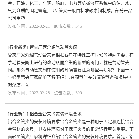
金，石油，化工，车辆，船舶，电力等机械液压系统中的油、水、
气为介质的固定管道。U型管夹一般由标准碳素钢制成，部分产品
也可用塑
发布时间：2022-02-21 点击次数：546
[
行业新闻
]
管夹厂家介绍气动管夹阀
管夹厂家介绍气动管夹阀根据客户在特殊工矿时候的特殊需要，在
手动管夹阀上进行的改动从而产生的新型的阀门，就是气动管夹
阀。那么气动管夹阀在使用的时候需要注意哪些事项呢？下面一同
与轻型管夹厂家简单了解下吧！a在配管时充分清除管道和接头中
的杂质、切
发布时间：2022-02-28 点击次数：399
[
行业新闻
]
铝合金管夹的安装环境要求
铝合金管夹的安装环境要求铝合金管夹是一种用于固定和连接铝合
金管材的夹具，其安装环境对于保证夹具的正常运行至关重要。下
面轻型管夹厂家将详细介绍铝合金管夹的安装环境要求。首先，铝