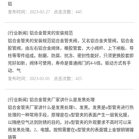
铝
发布时间：2023-02-27 点击次数：445
[
行业新闻
]
铝合金管夹的安装规范
铝合金管夹的安装规范铝合金管夹阀，又名铝合金夹管阀，铝合金
胶管阀，由左右铝合金阀体，橡胶管套、大小阀杆、上下闸板、导
柱等零件组成。耐磨、防腐、抗冻、密封性能好，只须更换胶套即
完好如新，阀体可使用，寿命是普通阀门的4-6倍。驱动方式有手
动、气
发布时间：2023-02-01 点击次数：425
[
行业新闻
]
铝合金管夹厂家讲什么是发黑处理
铝合金管夹厂家讲什么是发黑处理1、发黑。发黑是u型管夹进行热
处理的一种常用手段，原理是在u型管夹的表面产生一层氧化膜，
以隔绝空气达到防锈的目的。对u型管夹的外观要求不高时可以采
用发黑处理。2、电镀。按照需要在u型管夹的表面镀上金银铜锡镍
铬等