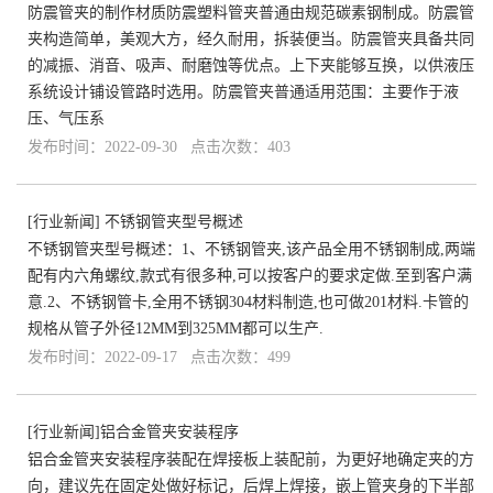
防震管夹的制作材质防震塑料管夹普通由规范碳素钢制成。防震管
夹构造简单，美观大方，经久耐用，拆装便当。防震管夹具备共同
的减振、消音、吸声、耐磨蚀等优点。上下夹能够互换，以供液压
系统设计铺设管路时选用。防震管夹普通适用范围：主要作于液
压、气压系
发布时间：2022-09-30 点击次数：403
[
行业新闻
]
不锈钢管夹型号概述
不锈钢管夹型号概述：1、不锈钢管夹,该产品全用不锈钢制成,两端
配有内六角螺纹,款式有很多种,可以按客户的要求定做.至到客户满
意.2、不锈钢管卡,全用不锈钢304材料制造,也可做201材料.卡管的
规格从管子外径12MM到325MM都可以生产.
发布时间：2022-09-17 点击次数：499
[
行业新闻
]
​铝合金管夹安装程序
铝合金管夹安装程序装配在焊接板上装配前，为更好地确定夹的方
向，建议先在固定处做好标记，后焊上焊接，嵌上管夹身的下半部