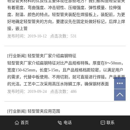
轻型管夹材料的优良性主要体现在那些地方？我们都知道轻型管夹
有着密度、弯曲强度、冲击韧性、压缩强度、弹性模量、拉伸强
度、耐温、颜色的特点。轻型管夹装配在焊接板上，装配前，为更
好地确定轻型管夹的方向，要建议先在固定处做好标记，后焊上焊
接，嵌上管
发布时间：2019-10-12 点击次数：531
[
行业新闻
]
轻型管夹厂家介绍扁钢特征
轻型管夹厂家介绍扁钢特征对比产品规格特殊。厚度在8～50mm，
宽度150-625mm，长度5-15m，且产品规格档距较密，以满足用户
的需求，代替中板使用、不用切割，就可直接进行焊接。产品表面
的光洁。工艺中二次采用高压水除鳞工序，确保钢材表面
发布时间：2019-09-24 点击次数：486
[
行业新闻
]
轻型管夹应用范围
一，轻型管夹介绍：1、管夹应用范围 轻型系列管夹应用于6种
首页
电话
联系
尺寸系列的普通机械压力管子，管子外径6-57mm。 双联系列