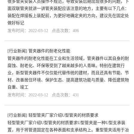
很多管夹安装人员操作不规范，导致安装后期出现很多的问题，下
面双联管夹就讲一讲管夹装配应该注意的地方，主要有以下几点：
装配在焊接板上装配前，为更好地确定夹的方向，建议先在固定处
做好标记
发布时间：2022-03-12 点击次数：406
[
行业新闻
]
管夹器件的耐老化性能
管夹器件的耐老化性能在工业和生活领域，管夹器件以其自身的耐
腐蚀、耐老化、环保等受到了越来越多的人青睐。特别在建筑行
业，新型管夹器件不仅仅能代替传统的建材，而且还具有节能、节
材、改善居住环境、保护生态、提高建筑功能与质量、降低建筑物
自重、竣工
发布时间：2022-03-12 点击次数：431
[
行业新闻
]
轻型管夹厂家介绍U型管夹的材质要求
轻型管夹厂家介绍U型管夹的材质要求U型管夹是一种U型支承装
置，用于将管道固定在各种表面和支承结构上。重型管夹适用于冶