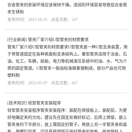
合金管夹的安装环境应该保持干燥。湿润的环境容易导致铝合金管
夹生锈和
发布时间：2023-10-25 点击次数：547
[
行业新闻
]
管夹厂家介绍U型管夹的材质要求
管夹厂家介绍U型管夹的材质要求U型管夹是一种U型支承装置，用
于将管道固定在各种表面和支承结构上。重型管夹适用于冶金，石
油，化工，车辆，船舶，电力等机械液压系统中的油、水、气为介
质的固定管道。U型管夹一般由标准碳素钢制成，部分产品也可用
塑料制
发布时间：2022-01-07 点击次数：427
[
技术知识
]
轻型管夹安装程序
轻型管夹安装程序管夹安装程序：装配在焊接板上，装配前，为更
好地确定夹的方向，建议先在固定处做好标记，后焊上焊接，嵌上
管夹身的下半部分，放上需固定的管子。再放上另一半管夹身和盖
板，用螺钉拧紧。切忌直接焊接已装好管夹的底板。装地导轨上，