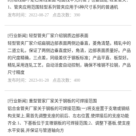
1、管夹应用范围轻型系列管夹应用于6种尺寸系列的普通机
发布时间：2022-08-27 点击次数：390
[
行业新闻
]
轻型管夹厂家介绍钢质边部表面
轻型管夹厂家介绍扁钢边部表面两侧边垂直，菱角清楚。精轧中的
二道立轧，保证了两侧边垂直度好，角清，边部表面质量好。产品
的尺度精确，三点差，同级差优于钢板标准；产品平直、板型好。
精轧采用连轧工艺，自动活套自动控制，确保不堆钢不拉钢，产品
尺寸精度
发布时间：2023-01-28 点击次数：400
[
行业新闻
]
重型管家厂家关于钢板的可焊接范围
铝合金管夹厂家关于钢板的可焊接范围(一)将支座置于支墩或钢结
构支架上,需首先调整支座的前后、左右位置,使焊接后的支座功能
齐全.1、下基板位于支墩钢板的可焊接范围;2、调整下基板,使支座
水平安装,并保证与管道轴向方