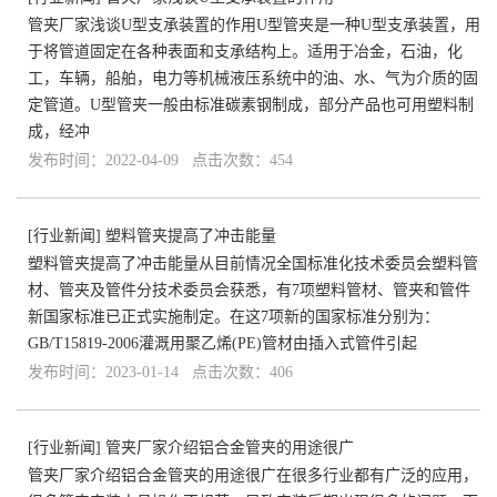
管夹厂家浅谈U型支承装置的作用U型管夹是一种U型支承装置，用
于将管道固定在各种表面和支承结构上。适用于冶金，石油，化
工，车辆，船舶，电力等机械液压系统中的油、水、气为介质的固
定管道。U型管夹一般由标准碳素钢制成，部分产品也可用塑料制
成，经冲
发布时间：2022-04-09 点击次数：454
[
行业新闻
]
塑料管夹提高了冲击能量
塑料管夹提高了冲击能量从目前情况全国标准化技术委员会塑料管
材、管夹及管件分技术委员会获悉，有7项塑料管材、管夹和管件
新国家标准已正式实施制定。在这7项新的国家标准分别为：
GB/T15819-2006灌溉用聚乙烯(PE)管材由插入式管件引起
发布时间：2023-01-14 点击次数：406
[
行业新闻
]
管夹厂家介绍铝合金管夹的用途很广
管夹厂家介绍铝合金管夹的用途很广在很多行业都有广泛的应用，