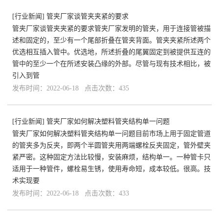
[
行业新闻
]
管夹厂家谈管夹夹紧的要求
管夹厂家谈管夹夹紧的要求管夹厂家发明的管夹，用于连接管被描
述和固定的，至少有一个尾部折叠在管夹背面。管夹夹紧所述两个
优选相互插入管中。优选地，所述折叠的尾翼固定到被提供互连的
管中的至少一个在所述安装凸缘的外部。尽管与现有技术相比，被
引入到管
发布时间：2022-06-18 点击次数：435
[
行业新闻
]
管夹厂家如何解决塑料管夹结构单一问题
管夹厂家如何解决塑料管夹结构单一问题目前市场上用于固定管道
的管夹多为反夹，即两个半圆管夹用两端螺栓反夹固定，管外壁夹
紧严密。这种固定方法比较慢，安装麻烦，结构单一。一种管卡只
适用于一种管件，螺栓易生锈，使用寿命短，成本较低。很高。技
术实现要
发布时间：2022-06-18 点击次数：433