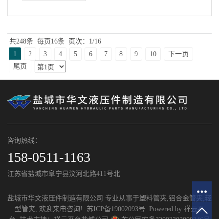
共248条
每页16条
页次：1/16
1
2
3
4
5
6
7
8
9
10
下一页
尾页
咨询热线：
158-0511-1163
江苏省盐城市阜宁县汶河北路411号北
盐城市华文液压件制造有限公司 专业从事于
塑料管夹
,
铝合金管夹
,
轻
型管夹
, 欢迎来电咨询!
苏ICP备19002093号
Powered by
祥云平