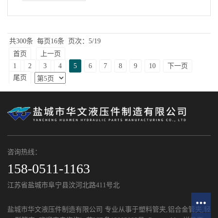
共300条
每页16条
页次：5/19
首页
上一页
1
2
3
4
5
6
7
8
9
10
下一页
尾页
咨询热线：
158-0511-1163
江苏省盐城市阜宁县汶河北路411号北
盐城市华文液压件制造有限公司 专业从事于
塑料管夹
,
铝合金管夹
,
轻