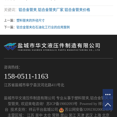
关键词：
铝合金管夹
,
铝合金管夹厂家
,
铝合金管夹价格
上一篇：
塑料管夹的外径尺寸
下一篇：
铝合金管夹在石油化工行业的应用案例
咨询热线：
158-0511-1163
江苏省盐城市阜宁县汶河北路411号北
盐城市华文液压件制造有限公司 专业从事于
塑料管夹
,
铝合金管夹
,
轻
型管夹
, 欢迎来电咨询!
苏ICP备19002093号
Powered by
祥云平
台
技术支持：
祥云平台盐城公司
苏公网安备32092302000246号
主营区域：
江苏
吴中
太仓
常熟
昆山
吴江
天津
武汉
上海
北京