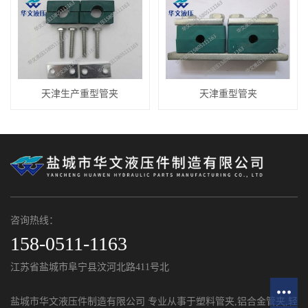
天津生产重型管夹
天津重型管夹
咨询热线：
158-0511-1163
江苏省盐城市阜宁县汶河北路411号北
盐城市华文液压件制造有限公司 专业从事于
塑料管夹
,
铝合金管夹
,
轻