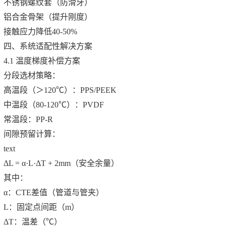
不锈钢螺纹套（防滑牙）
铝合金骨架（提升刚度）
接触应力降低40-50%
四、系统适配性解决方案
4.1 温度梯度补偿方案
分段选材策略：
高温段（＞120℃）：PPS/PEEK
中温段（80-120℃）：PVDF
常温段：PP-R
间隙预留计算：
text
ΔL = α·L·ΔT + 2mm（安全余量）
其中：
α：CTE差值（管道与管夹）
L：固定点间距（m）
ΔT：温差（℃）