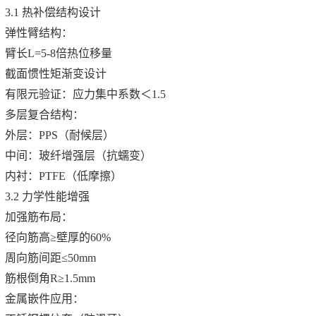
3.1 热补偿结构设计
弹性臂结构：
臂长L=5-8倍热位移量
截面惯性矩渐变设计
有限元验证：应力集中系数＜1.5
多层复合结构：
外层：PPS（耐候层）
中间：玻纤增强层（抗蠕变）
内衬：PTFE（低摩擦）
3.2 力学性能增强
加强筋布局：
径向筋高≥壁厚的60%
周向筋间距≤50mm
筋根倒角R≥1.5mm
金属嵌件应用：