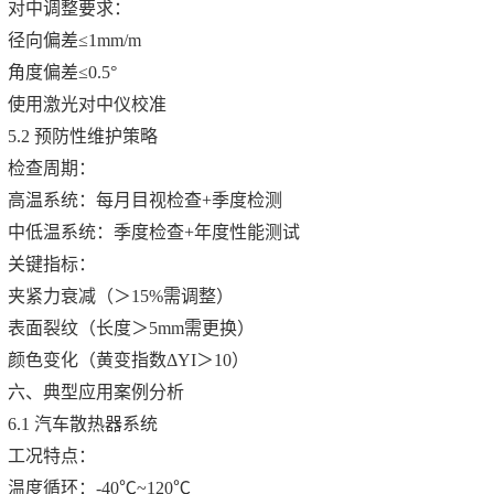
对中调整要求：
径向偏差≤1mm/m
角度偏差≤0.5°
使用激光对中仪校准
5.2 预防性维护策略
检查周期：
高温系统：每月目视检查+季度检测
中低温系统：季度检查+年度性能测试
关键指标：
夹紧力衰减（＞15%需调整）
表面裂纹（长度＞5mm需更换）
颜色变化（黄变指数ΔYI＞10）
六、典型应用案例分析
6.1 汽车散热器系统
工况特点：
温度循环：-40℃~120℃