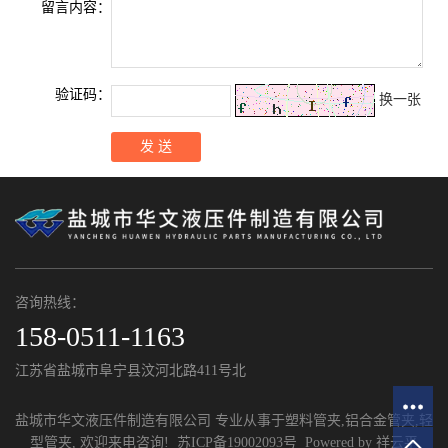
留言内容：
验证码：
换一张
咨询热线：
158-0511-1163
江苏省盐城市阜宁县汶河北路411号北
盐城市华文液压件制造有限公司 专业从事于
塑料管夹
,
铝合金管夹
,
轻
型管夹
, 欢迎来电咨询!
苏ICP备19002093号
Powered by
祥云平